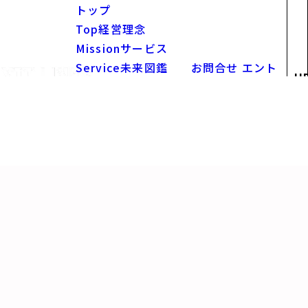
トップ
Top
経営理念
Mission
サービス
Service
未来図鑑
お問合せ
エント
U
Future
お知らせ
リー
News
採用
Recruit
求人情報
Openings