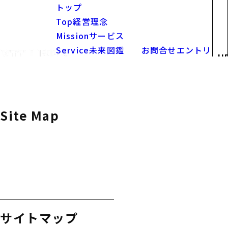
トップ
Top
経営理念
Mission
サービス
Service
未来図鑑
お問合せ
エントリ
U
Future
お知らせ
ー
News
採用
Recruit
求人情報
Openings
Site Map
サイトマップ