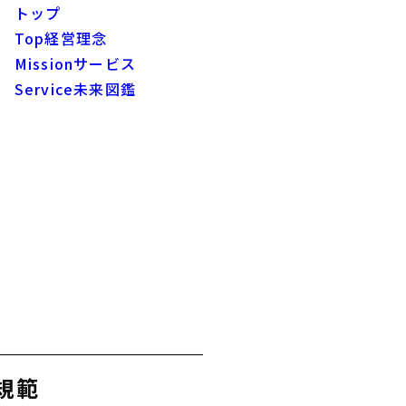
トップ
Top
経営理念
Mission
サービス
Service
未来図鑑
Future
お知らせ
News
採用
Recruit
求人情報
Openings
規範