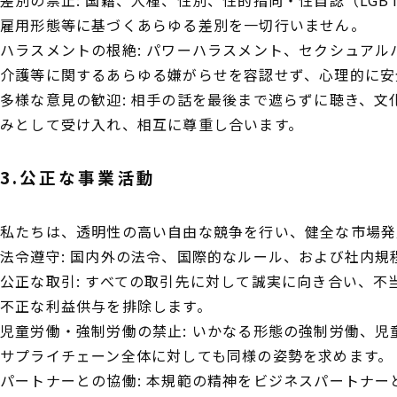
雇用形態等に基づくあらゆる差別を一切行いません。
ハラスメントの根絶: パワーハラスメント、セクシュア
介護等に関するあらゆる嫌がらせを容認せず、心理的に安
多様な意見の歓迎: 相手の話を最後まで遮らずに聴き、文
みとして受け入れ、相互に尊重し合います。
3.公正な事業活動
私たちは、透明性の高い自由な競争を行い、健全な市場発
法令遵守: 国内外の法令、国際的なルール、および社内規
公正な取引: すべての取引先に対して誠実に向き合い、不
不正な利益供与を排除します。
児童労働・強制労働の禁止: いかなる形態の強制労働、
サプライチェーン全体に対しても同様の姿勢を求めます。
パートナーとの協働: 本規範の精神をビジネスパートナ