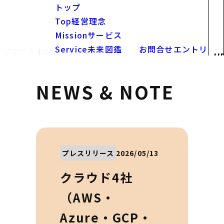
トップ
Top
経営理念
Mission
サービス
Service
未来図鑑
お問合せ
エントリ
U
Future
お知らせ
ー
News
採用
NEWS & NOTE
Recruit
求人情報
Openings
プレスリリース
2026/05/13
クラウド4社
（AWS・
Azure・GCP・